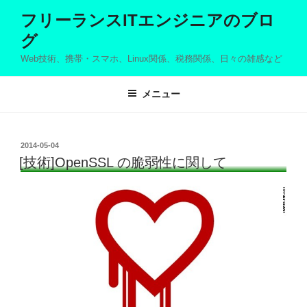
コ
フリーランスITエンジニアのブロ
ン
グ
テ
ン
Web技術、携帯・スマホ、Linux関係、税務関係、日々の雑感など
ツ
へ
メニュー
ス
キ
ッ
投
2014-05-04
プ
稿
[技術]OpenSSL の脆弱性に関して
日: