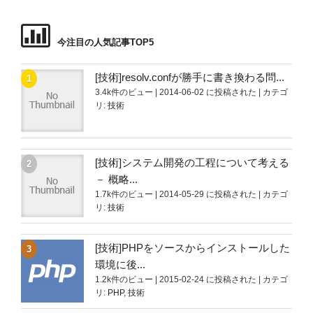
今注目の人気記事TOP5
[技術]resolv.confが勝手に書き換わる問...
3.4k件のビュー
|
2014-06-02 に投稿された
|
カテゴ
リ:
技術
[技術]システム開発の工程について考える
－ 概略...
1.7k件のビュー
|
2014-05-29 に投稿された
|
カテゴ
リ:
技術
[技術]PHPをソースからインストールした
環境に後...
1.2k件のビュー
|
2015-02-24 に投稿された
|
カテゴ
リ:
PHP
,
技術