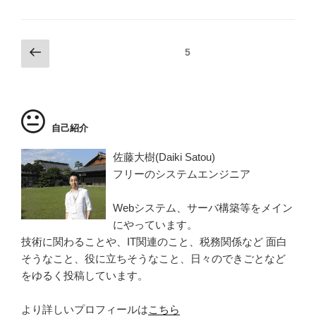
行
tt
k
ck
e
c
っ
er
e
et
e
て
投
前
ページ
5
き
dI
b
の
稿
ま
n
o
ペ
ナ
し
ー
o
た”
ビ
ジ
の
k
ゲ
自己紹介
ー
佐藤大樹(Daiki Satou)
シ
フリーのシステムエンジニア
ョ
ン
Webシステム、サーバ構築等をメイン
にやっています。
技術に関わることや、IT関連のこと、税務関係など 面白
そうなこと、役に立ちそうなこと、日々のできごとなど
をゆるく投稿しています。
より詳しいプロフィールは
こちら