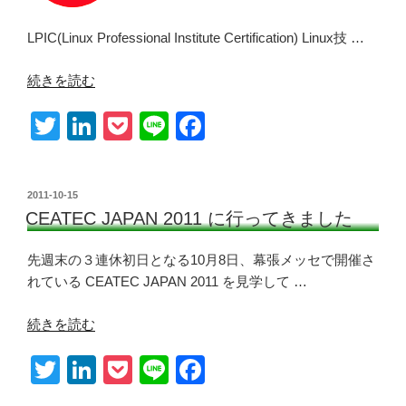
LPIC(Linux Professional Institute Certification) Linux技 …
“[雑
続きを読む
記]LPIC
T
Li
P
Li
F
に
挑
wi
n
o
n
a
戦”
tt
k
ck
e
c
の
投
2011-10-15
er
e
et
e
稿
CEATEC JAPAN 2011 に行ってきました
日:
dI
b
先週末の３連休初日となる10月8日、幕張メッセで開催さ
n
o
れている CEATEC JAPAN 2011 を見学して …
o
k
“CEATEC
続きを読む
JAPAN
T
Li
P
Li
F
2011
に
wi
n
o
n
a