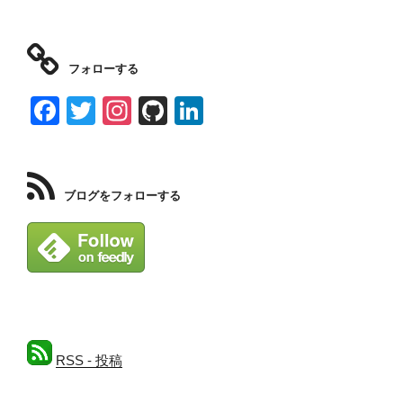
フォローする
F
T
In
Gi
Li
a
wi
st
tH
n
c
tt
a
u
k
e
er
gr
b
e
ブログをフォローする
b
a
dI
o
m
n
o
k
RSS - 投稿