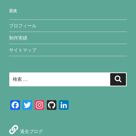
目次
プロフィール
制作実績
サイトマップ
検
検
索
索:
F
T
In
Gi
Li
a
wi
st
tH
n
c
tt
a
u
k
e
過去ブログ
er
gr
b
e