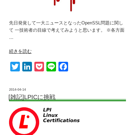
先日発覚して一大ニュースとなったOpenSSL問題に関し
て 一技術者の目線で考えてみようと思います。 ※各方面
…
“[技
続きを読む
術]OpenSSL
T
Li
P
Li
F
の
脆
wi
n
o
n
a
弱
tt
k
ck
e
c
性
投
2014-04-14
er
e
et
e
に
稿
[雑記]LPICに挑戦
日:
関
dI
b
し
n
o
て”
o
の
k