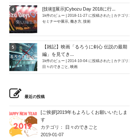
[技術][展示]Cybozu Day 2018に行...
1k件のビュー
|
2018-11-27 に投稿された
|
カテゴリ:
セミナーや展示
,
働き方
,
技術
【雑記】映画「るろうに剣心 伝説の最期
編」を見てき...
1k件のビュー
|
2014-10-04 に投稿された
|
カテゴリ:
日々のできごと
,
映画
最近の投稿
[ご挨拶]2019年もよろしくお願いいたしま
す
カテゴリ：
日々のできごと
2019-01-07