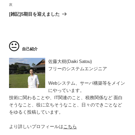
ビ
投
次
次
稿
ゲ
の
[雑記]5期目を迎えました
投
ー
稿
シ
ョ
ン
自己紹介
佐藤大樹(Daiki Satou)
フリーのシステムエンジニア
Webシステム、サーバ構築等をメイン
にやっています。
技術に関わることや、IT関連のこと、税務関係など 面白
そうなこと、役に立ちそうなこと、日々のできごとなど
をゆるく投稿しています。
より詳しいプロフィールは
こちら