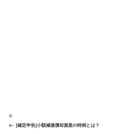
投
過
前
稿
去
[確定申告]小額減価償却資産の特例とは？
ナ
の