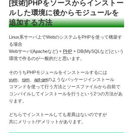
[技術]PHPをソースからインストー
日:
ルした環境に後からモジュールを
追加する方法
Linux系サーバ上でWebのシステムをPHPを使って構築す
る場合
Webサーバ(Apacheなど) +
PHP
+ DB(MySQLなど)という
環境で作るのが一般的だと思います。
そのうちPHPモジュールをインストールするには
yum
、
rpm
、
apt-get
のようなパッケージインストール
コマンドを使って行う方法とソースファイルから自前で
コンパイルしてインストールを行うという2つの方法があ
ります。
どちらでインストールしても差異はないのですが
共にメリット/デメリットがあります。