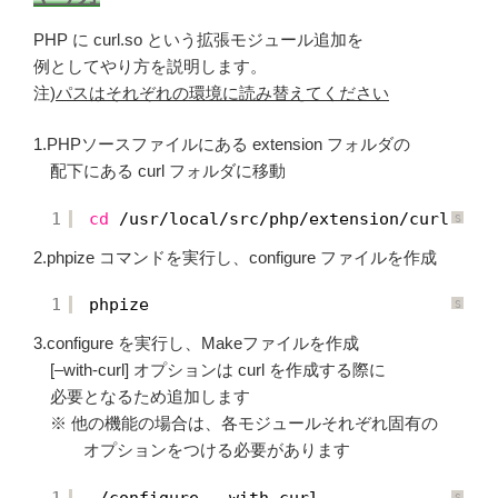
PHP に curl.so という拡張モジュール追加を
例としてやり方を説明します。
注)
パスはそれぞれの環境に読み替えてください
1.PHPソースファイルにある extension フォルダの
配下にある curl フォルダに移動
1
cd
/usr/local/src/php/extension/curl
S
y
n
2.phpize コマンドを実行し、configure ファイルを作成
t
a
x
H
1
phpize
i
S
g
y
h
n
3.configure を実行し、Makeファイルを作成
l
t
i
a
g
x
[–with-curl] オプションは curl を作成する際に
h
H
t
i
必要となるため追加します
e
g
r
h
※ 他の機能の場合は、各モジュールそれぞれ固有の
に
l
つ
i
オプションをつける必要があります
い
g
て
h
t
e
1
.
/configure
--with-curl
S