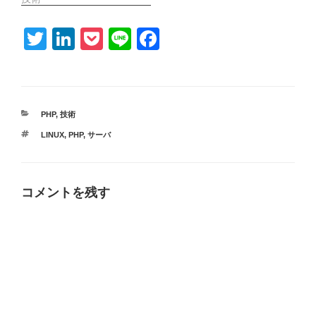
T
Li
P
Li
F
wi
n
o
n
a
tt
k
ck
e
c
er
e
et
e
カ
PHP
,
技術
dI
b
テ
タ
LINUX
,
PHP
,
サーバ
ゴ
n
o
グ
リ
ー
o
k
コメントを残す