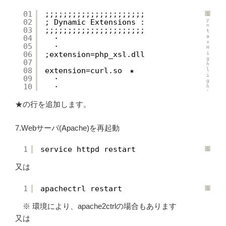
r
に
01
;;;;;;;;;;;;;;;;;;;;;;
S
つ
y
02
; Dynamic Extensions :
い
n
て
03
;;;;;;;;;;;;;;;;;;;;;;
t
a
04
　・
x
05
　・
H
06
;extension=php_xsl.dll
i
g
07
h
08
extension=curl.so　★
l
i
09
　・
g
10
　・
h
t
e
★の行を追加します。
r
に
つ
い
て
7.Webサーバ(Apache)を再起動
1
service httpd restart
S
y
n
又は
t
a
x
H
1
apachectrl restart
i
S
g
y
h
n
※ 環境により、apache2ctrlの場合もあります
l
t
i
a
g
x
又は
h
H