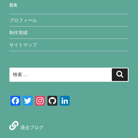
目次
プロフィール
制作実績
サイトマップ
検
検
索
索:
F
T
In
Gi
Li
a
wi
st
tH
n
c
tt
a
u
k
e
過去ブログ
er
gr
b
e