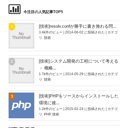
今注目の人気記事TOP5
[技術]resolv.confが勝手に書き換わる問...
3.4k件のビュー
|
2014-06-02 に投稿された
|
カテゴ
リ:
技術
[技術]システム開発の工程について考える
－ 概略...
1.7k件のビュー
|
2014-05-29 に投稿された
|
カテゴ
リ:
技術
[技術]PHPをソースからインストールした
環境に後...
1.2k件のビュー
|
2015-02-24 に投稿された
|
カテゴ
リ:
PHP
,
技術