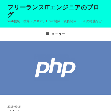
コ
フリーランスITエンジニアのブロ
ン
グ
テ
ン
Web技術、携帯・スマホ、Linux関係、税務関係、日々の雑感など
ツ
へ
メニュー
ス
キ
ッ
プ
投
2015-02-24
稿