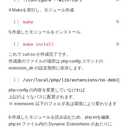
r
y
に
n
つ
4.Makeを実行し、モジュール作成
t
い
a
て
x
H
1
make
i
S
g
y
h
n
5.作成したモジュールをインストール
l
t
i
a
g
x
h
H
1
make
install
t
i
S
e
g
y
r
h
n
これで curl.so が作成完了です。
に
l
t
つ
i
a
い
g
x
作成後のファイルの場所は php-config コマンドの
て
h
H
t
i
extension_dir の設定箇所に依存します。
e
g
r
h
に
l
つ
i
1
/usr/local/php/lib/extensions/no-debug-n
S
い
g
y
て
h
n
t
php-config の内容を変更していなければ
t
e
a
r
x
上記のようなパスに配置されます。
に
H
つ
i
※ extensions 以下のフォルダ名は環境により変わります
い
g
て
h
l
i
6.作成したモジュールを読み込むため、php.iniを編集
g
h
php.ini ファイル内の Dynamic Extenshions のあたりに
t
e