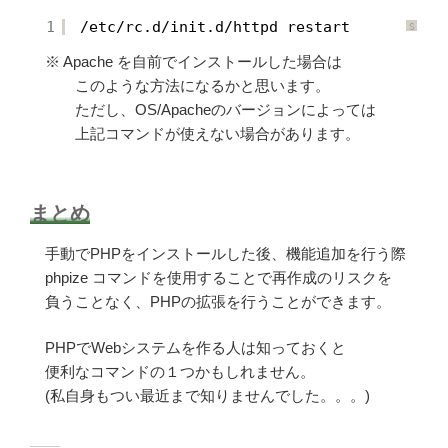
t
i
e
g
1
/etc/rc
.d
/init
.d
/httpd
restart
r
h
S
に
l
y
つ
i
n
い
g
※ Apache を自前でインストールした場合は
t
て
h
a
t
x
このような方法になるかと思います。
e
H
r
i
ただし、OS/Apacheのバージョンによっては
に
g
つ
h
上記コマンドが使えない場合があります。
い
l
て
i
g
h
t
e
r
まとめ
に
つ
い
て
手動でPHPをインストールした後、機能追加を行う際
phpize コマンドを使用することで再作成のリスクを
負うことなく、PHPの拡張を行うことができます。
PHPでWebシステムを作る人は知っておくと
便利なコマンドの１つかもしれません。
(私自身もつい最近まで知りませんでした。。。)