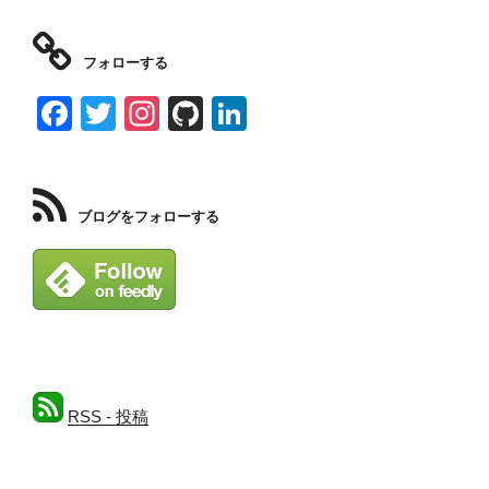
フォローする
F
T
In
Gi
Li
a
wi
st
tH
n
c
tt
a
u
k
e
er
gr
b
e
ブログをフォローする
b
a
dI
o
m
n
o
k
RSS - 投稿