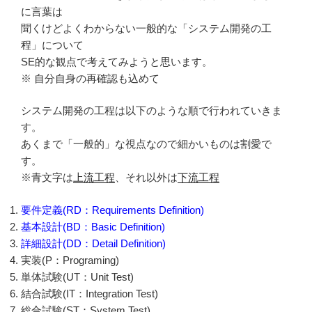
に言葉は
聞くけどよくわからない一般的な「システム開発の工
程」について
SE的な観点で考えてみようと思います。
※ 自分自身の再確認も込めて
システム開発の工程は以下のような順で行われていきま
す。
あくまで「一般的」な視点なので細かいものは割愛で
す。
※青文字は
上流工程
、それ以外は
下流工程
要件定義(RD：Requirements Definition)
基本設計(BD：Basic Definition)
詳細設計(DD：Detail Definition)
実装(P：Programing)
単体試験(UT：Unit Test)
結合試験(IT：Integration Test)
総合試験(ST：System Test)