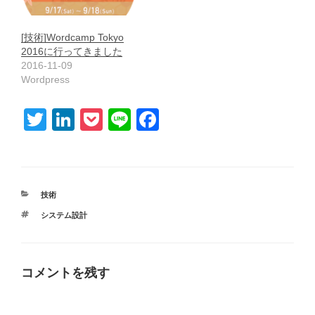
[技術]Wordcamp Tokyo
2016に行ってきました
2016-11-09
Wordpress
T
Li
P
Li
F
wi
n
o
n
a
tt
k
ck
e
c
er
e
et
e
カ
技術
dI
b
テ
タ
システム設計
ゴ
n
o
グ
リ
ー
o
k
コメントを残す