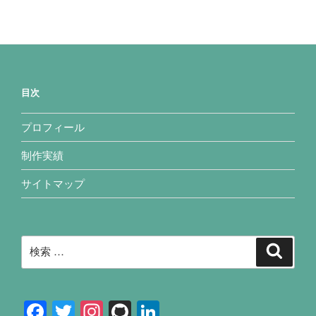
目次
プロフィール
制作実績
サイトマップ
検
検
索
索:
F
T
In
Gi
Li