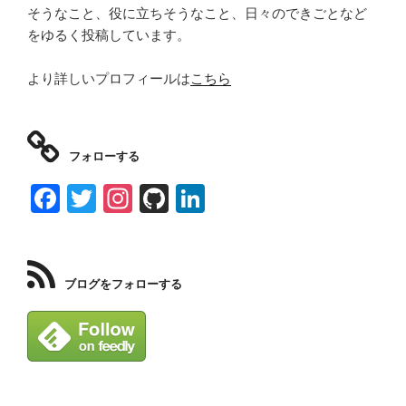
そうなこと、役に立ちそうなこと、日々のできごとなど
をゆるく投稿しています。
より詳しいプロフィールは
こちら
フォローする
F
T
In
Gi
Li
a
wi
st
tH
n
c
tt
a
u
k
e
er
gr
b
e
ブログをフォローする
b
a
dI
o
m
n
o
k