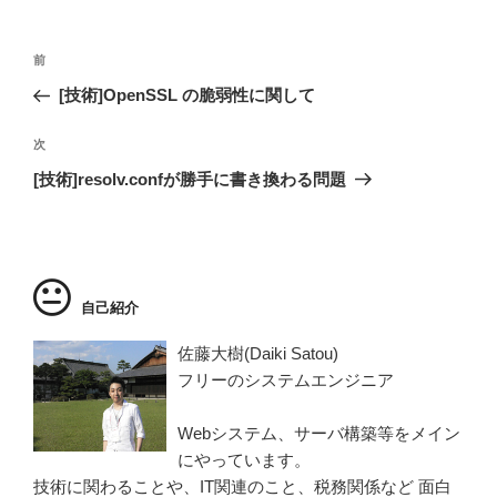
投
過
前
稿
去
[技術]OpenSSL の脆弱性に関して
ナ
の
ビ
投
次
次
稿
ゲ
の
[技術]resolv.confが勝手に書き換わる問題
投
ー
稿
シ
ョ
ン
自己紹介
佐藤大樹(Daiki Satou)
フリーのシステムエンジニア
Webシステム、サーバ構築等をメイン
にやっています。
技術に関わることや、IT関連のこと、税務関係など 面白