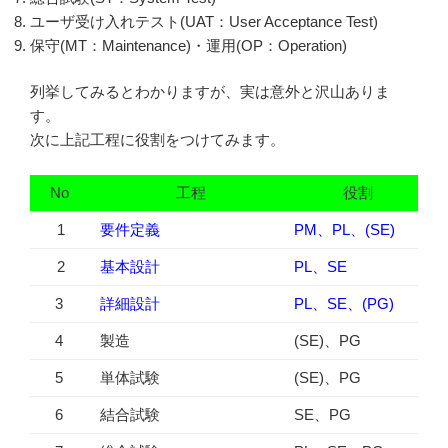
ユーザ受け入れテスト(UAT：User Acceptance Test)
保守(MT：Maintenance)・運用(OP：Operation)
列挙してみるとわかりますが、実は意外と沢山ありま
す。
次に上記工程に役割をつけてみます。
No
工程
役割
1
要件定義
PM、PL、(SE)
2
基本設計
PL、SE
3
詳細設計
PL、SE、(PG)
4
製造
(SE)、PG
5
単体試験
(SE)、PG
6
結合試験
SE、PG