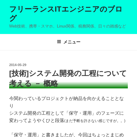
コ
フリーランスITエンジニアのブロ
ン
グ
テ
ン
Web技術、携帯・スマホ、Linux関係、税務関係、日々の雑感など
ツ
へ
メニュー
ス
キ
ッ
投
2014-05-29
プ
稿
[技術]システム開発の工程について
日:
考える － 概略
今関わっているプロジェクトが納品を向かえることとな
り
システム開発の工程として「保守・運用」のフェーズに
変わってようやくひと段落
(まだ予断を許さない感じですが。。)
「保守・運用」と書きましたが、今回はちょっとまじめ