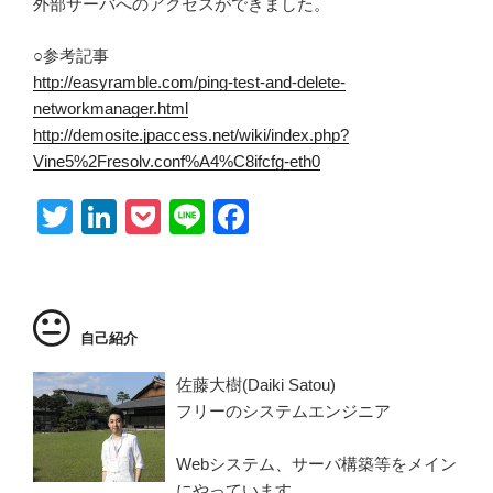
つ
外部サーバへのアクセスができました。
い
て
○参考記事
http://easyramble.com/ping-test-and-delete-
networkmanager.html
http://demosite.jpaccess.net/wiki/index.php?
Vine5%2Fresolv.conf%A4%C8ifcfg-eth0
T
Li
P
Li
F
wi
n
o
n
a
tt
k
ck
e
c
er
e
et
e
自己紹介
dI
b
n
o
佐藤大樹(Daiki Satou)
フリーのシステムエンジニア
o
k
Webシステム、サーバ構築等をメイン
にやっています。