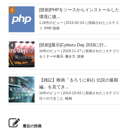
[技術]PHPをソースからインストールした
環境に後...
1.2k件のビュー
|
2015-02-24 に投稿された
|
カテゴ
リ:
PHP
,
技術
[技術][展示]Cybozu Day 2018に行...
1k件のビュー
|
2018-11-27 に投稿された
|
カテゴリ:
セミナーや展示
,
働き方
,
技術
【雑記】映画「るろうに剣心 伝説の最期
編」を見てき...
1k件のビュー
|
2014-10-04 に投稿された
|
カテゴリ:
日々のできごと
,
映画
最近の投稿