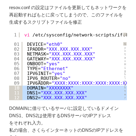
に
て
つ
resov.conf の設定はファイルを更新してもネットワークを
い
て
再起動すればもとに戻ってしまうので、このファイルを
生成するスクリプトファイルを修正
1
vi
/etc/sysconfig/network-scripts/ifcfg-
S
y
n
01
DEVICE=
"eth0"
S
t
y
02
IPADDR=
"XXX.XXX.XXX.XXX"
a
n
x
03
NETMASK=
"XXX.XXX.XXX.XXX"
t
H
a
04
GATEWAY=
"XXX.XXX.XXX.XXX"
i
x
g
05
ONBOOT=
"yes"
H
h
06
TYPE=
"Ethernet"
i
l
g
i
07
IPV6INIT=
"yes"
h
g
08
IPV6_ROUTER=
"no"
l
h
i
t
09
IPV6ADDR=
"XXXX:XXXX:XXXX:XXXX:XXXX:XXXX
g
e
10
DOMAIN=
"XXXXXXXX"
h
r
t
に
11
DNS1=
"XXX.XXX.XXX.XXX"
e
つ
12
DNS2=
"XXX.XXX.XXX.XXX"
r
い
に
て
つ
DOMAINに借りているサーバに設定しているドメイン
い
て
DNS1、DNS2は使用するDNSサーバのIPアドレス
をそれぞれ入力。
私の場合、さくらインターネットのDNSのIPアドレスを