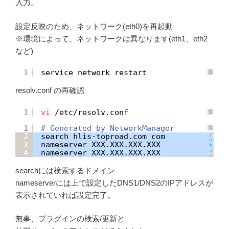
入力。
設定反映のため、ネットワーク(eth0)を再起動
※環境によって、ネットワークは異なります(eth1、eth2
など)
1
service network restart
S
y
n
resolv.conf の再確認
t
a
x
H
1
vi
/etc/resolv
.conf
i
S
g
y
h
n
1
# Generated by NetworkManager           
S
l
t
y
i
2
search hlis-toproad.com com
a
n
g
x
3
nameserver XXX.XXX.XXX.XXX
t
h
H
a
4
nameserver XXX.XXX.XXX.XXX
t
i
x
e
g
H
r
h
i
に
l
searchには検索するドメイン
g
つ
i
h
い
g
nameserverには上で設定したDNS1/DNS2のIPアドレスが
l
て
h
i
t
表示されていれば設定完了。
g
e
h
r
t
に
e
つ
無事、プラグインの検索/更新と
r
い
に
て