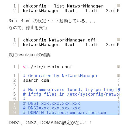
1
chkconfig --list NetworkManager
S
y
2
NetworkManager  0:off   1:off   2:off   
n
t
a
3:on 4:on の設定・・・起動している。。。
x
H
なので、停止を実行
i
g
h
l
1
chkconfig NetworkManager off
S
i
y
2
NetworkManager  0:off   1:off   2:off   
g
n
h
t
t
a
e
次にresolv.confの確認
x
r
H
に
i
つ
g
1
vi
/etc/resolv
.conf
い
S
h
て
y
l
n
i
1
# Generated by NetworkManager
S
t
g
y
2
search com
a
h
n
x
3
t
t
H
e
a
4
# No nameservers found; try putting DNS 
i
r
x
g
5
# ifcfg files in /etc/sysconfig/network-
に
H
h
つ
6
#
i
l
い
g
i
7
# DNS1=xxx.xxx.xxx.xxx
て
h
g
8
# DNS2=xxx.xxx.xxx.xxx
l
h
i
t
9
# DOMAIN=lab.foo.com bar.foo.com
g
e
h
r
t
に
DNS1、DNS2、DOMAINの設定がない！！
e
つ
r
い