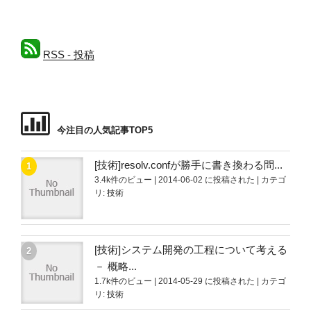
k
RSS - 投稿
今注目の人気記事TOP5
[技術]resolv.confが勝手に書き換わる問...
3.4k件のビュー
|
2014-06-02 に投稿された
|
カテゴ
リ:
技術
[技術]システム開発の工程について考える
－ 概略...
1.7k件のビュー
|
2014-05-29 に投稿された
|
カテゴ
リ:
技術