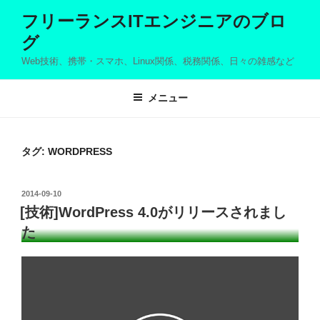
コ
フリーランスITエンジニアのブロ
ン
グ
テ
ン
Web技術、携帯・スマホ、Linux関係、税務関係、日々の雑感など
ツ
へ
メニュー
ス
キ
ッ
タグ: WORDPRESS
プ
投
2014-09-10
稿
[技術]WordPress 4.0がリリースされまし
日:
た