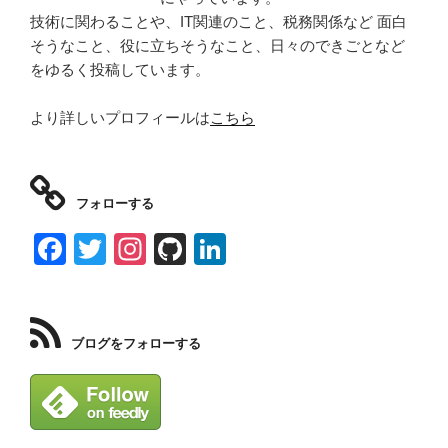
技術に関わることや、IT関連のこと、税務関係など 面白
そうなこと、役に立ちそうなこと、日々のできごとなど
をゆるく投稿しています。
より詳しいプロフィールは
こちら
フォローする
F
T
In
Gi
Li
a
wi
st
tH
n
c
tt
a
u
k
e
er
gr
b
e
ブログをフォローする
b
a
dI
o
m
n
o