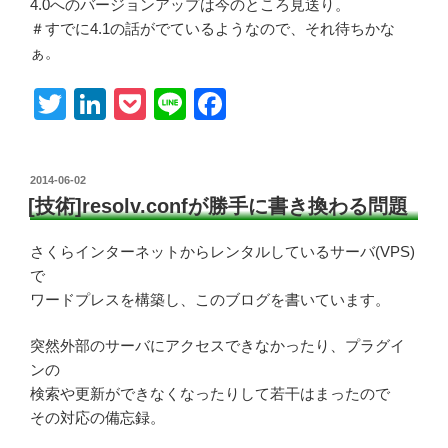
4.0へのバージョンアップは今のところ見送り。
＃すでに4.1の話がでているようなので、それ待ちかな
ぁ。
T
Li
P
Li
F
wi
n
o
n
a
tt
k
ck
e
c
投
2014-06-02
er
e
et
e
稿
[技術]resolv.confが勝手に書き換わる問題
日:
dI
b
さくらインターネットからレンタルしているサーバ(VPS)
n
o
で
o
ワードプレスを構築し、このブログを書いています。
k
突然外部のサーバにアクセスできなかったり、プラグイ
ンの
検索や更新ができなくなったりして若干はまったので
その対応の備忘録。