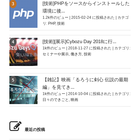
[技術]PHPをソースからインストールした
環境に後...
1.2k件のビュー
|
2015-02-24 に投稿された
|
カテゴ
リ:
PHP
,
技術
[技術][展示]Cybozu Day 2018に行...
1k件のビュー
|
2018-11-27 に投稿された
|
カテゴリ:
セミナーや展示
,
働き方
,
技術
【雑記】映画「るろうに剣心 伝説の最期
編」を見てき...
1k件のビュー
|
2014-10-04 に投稿された
|
カテゴリ:
日々のできごと
,
映画
最近の投稿