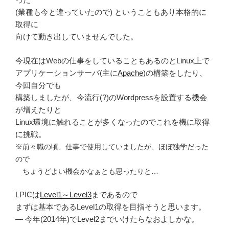
(業種も今と違っていたので) ということもあり本格的に
取得に
向けて動き出していませんでした。
今現在はWebの仕事をしていることもあるのとLinux上で
アプリケーションサーバ(主に
Apache
)の構築をしたり、
今回自分でも
構築しましたが、今流行(?)のWordpressを設置する機会
が増えたりと
Linux環境に触れることが多くなったのでこれを機に取得
に挑戦。
※前々職の頃、仕事で使用していましたが、ほぼ独学だった
ので
ちょうどよい機会かなぁとも思ったりと…
LPICは
Level1～Level3
まであるので
まずは基本であるLevel1の取得を目指そうと思います。
— 今年(2014年)でLevel2までいけたらなおよしかな。