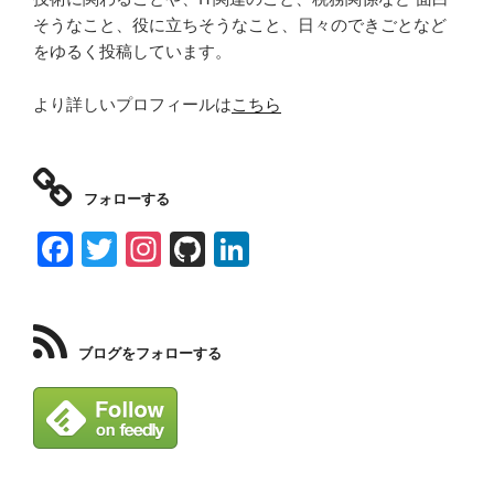
そうなこと、役に立ちそうなこと、日々のできごとなど
をゆるく投稿しています。
より詳しいプロフィールは
こちら
フォローする
F
T
In
Gi
Li
a
wi
st
tH
n
c
tt
a
u
k
e
er
gr
b
e
ブログをフォローする
b
a
dI
o
m
n
o