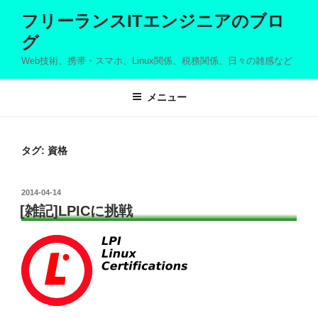
コ
フリーランスITエンジニアのブロ
ン
グ
テ
ン
Web技術、携帯・スマホ、Linux関係、税務関係、日々の雑感など
ツ
へ
メニュー
ス
キ
ッ
タグ: 資格
プ
投
2014-04-14
稿
[雑記]LPICに挑戦
日: