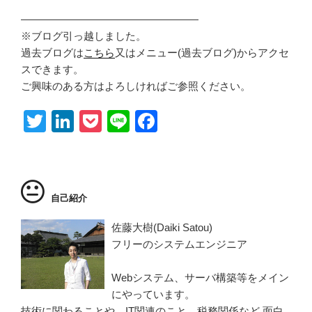
—————————————————
※ブログ引っ越しました。
過去ブログは
こちら
又はメニュー(過去ブログ)からアクセ
スできます。
ご興味のある方はよろしければご参照ください。
T
Li
P
Li
F
wi
n
o
n
a
tt
k
ck
e
c
er
e
et
e
自己紹介
dI
b
n
o
佐藤大樹(Daiki Satou)
フリーのシステムエンジニア
o
k
Webシステム、サーバ構築等をメイン
にやっています。
技術に関わることや、IT関連のこと、税務関係など 面白