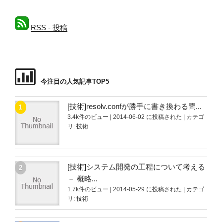
k
RSS - 投稿
今注目の人気記事TOP5
[技術]resolv.confが勝手に書き換わる問...
3.4k件のビュー
|
2014-06-02 に投稿された
|
カテゴ
リ:
技術
[技術]システム開発の工程について考える
－ 概略...
1.7k件のビュー
|
2014-05-29 に投稿された
|
カテゴ
リ:
技術