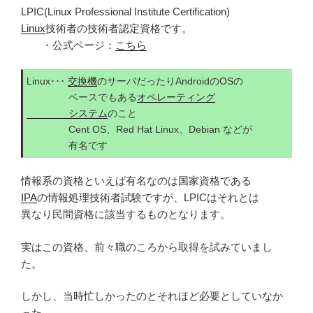
LPIC(Linux Professional Institute Certification)
Linux
技術者の技術者認定資格です。
・公式ページ：
こちら
Linux･･･
交換機
のサーバだったりAndroidのOSの
ベースでもある
オペレーティング
システム
のこと
Cent OS、Red Hat Linux、Debian などが
有名です
情報系の資格といえば有名なのは国家資格である
IPA
の情報処理技術者試験ですが、LPICはそれとは
異なり民間資格に該当するものとなります。
実はこの資格、前々職のころから取得を試みていまし
た。
しかし、当時忙しかったのとそれほど必要としていなか
った