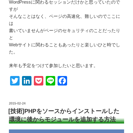
WordPressに関わるセッションだけかと思っていたので
すが
そんなことはなく、ページの高速化、難しいのでここに
は
書いていませんがページのセキュリティのことだったり
と
Webサイトに関わることもあったりと楽しいひと時でし
た。
来年も予定をつけて参加したいと思います。
T
Li
P
Li
F
wi
n
o
n
a
tt
k
ck
e
c
投
2015-02-24
er
e
et
e
稿
[技術]PHPをソースからインストールした
日:
dI
b
環境に後からモジュールを追加する方法
n
o