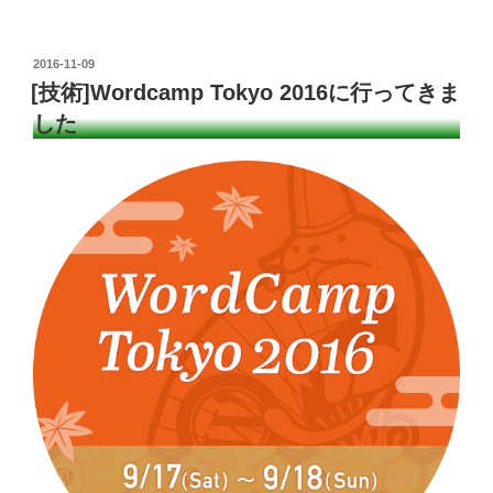
wi
n
o
n
a
tt
k
ck
e
c
投
2016-11-09
er
e
et
e
稿
[技術]Wordcamp Tokyo 2016に行ってきま
日:
dI
b
した
n
o
o
k