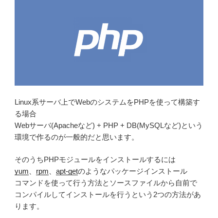
o
k
Linux系サーバ上でWebのシステムをPHPを使って構築す
る場合
Webサーバ(Apacheなど) + PHP + DB(MySQLなど)という
環境で作るのが一般的だと思います。
そのうちPHPモジュールをインストールするには
yum
、
rpm
、
apt-get
のようなパッケージインストール
コマンドを使って行う方法とソースファイルから自前で
コンパイルしてインストールを行うという2つの方法があ
ります。