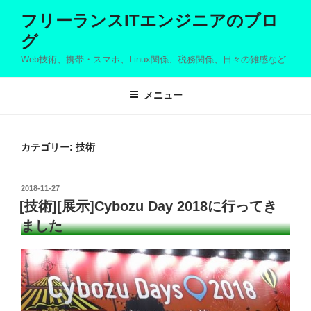
コ
フリーランスITエンジニアのブロ
ン
グ
テ
ン
Web技術、携帯・スマホ、Linux関係、税務関係、日々の雑感など
ツ
へ
メニュー
ス
キ
ッ
カテゴリー: 技術
プ
投
2018-11-27
稿
[技術][展示]Cybozu Day 2018に行ってき
日:
ました