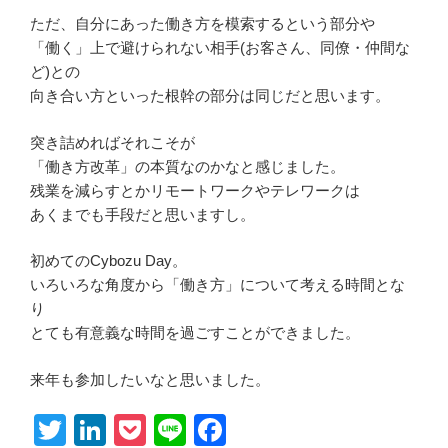
ただ、自分にあった働き方を模索するという部分や
「働く」上で避けられない相手(お客さん、同僚・仲間な
ど)との
向き合い方といった根幹の部分は同じだと思います。
突き詰めればそれこそが
「働き方改革」の本質なのかなと感じました。
残業を減らすとかリモートワークやテレワークは
あくまでも手段だと思いますし。
初めてのCybozu Day。
いろいろな角度から「働き方」について考える時間とな
り
とても有意義な時間を過ごすことができました。
来年も参加したいなと思いました。
T
Li
P
Li
F