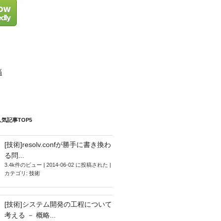
a
dI
m
n
稿
気記事TOP5
[技術]resolv.confが勝手に書き換わ
る問...
3.4k件のビュー
|
2014-06-02 に投稿された
|
カテゴリ:
技術
[技術]システム開発の工程について
考える － 概略...