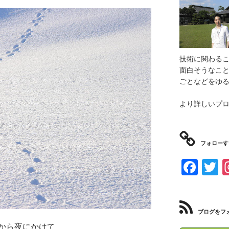
技術に関わるこ
面白そうなこ
ごとなどをゆ
より詳しいプ
フォローす
F
T
a
w
c
tt
e
e
ブログをフ
から夜にかけて