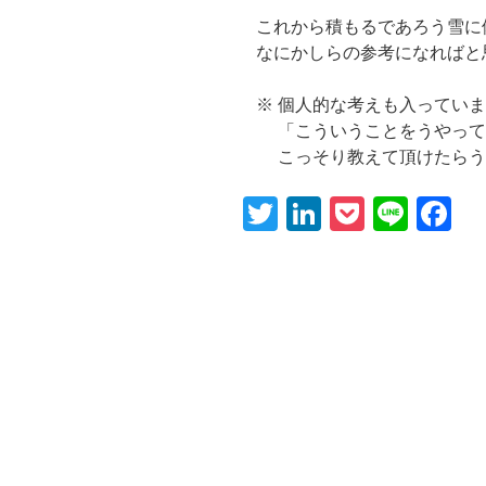
これから積もるであろう雪に
なにかしらの参考になればと
※ 個人的な考えも入っていま
「こういうことをうやって
こっそり教えて頂けたらう
T
Li
P
Li
F
wi
n
o
n
a
tt
k
ck
e
c
er
e
et
e
dI
b
n
o
o
k