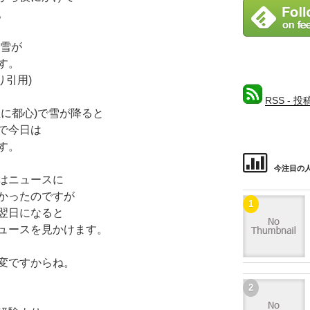
b
。
o
o
大雪が
す。
k
り引用)
RSS - 投
に都心)で雪が降ると
で今日は
す。
今注目の人
はニュースに
かったのですが
翌日になると
ュースを見かけます。
変ですからね。