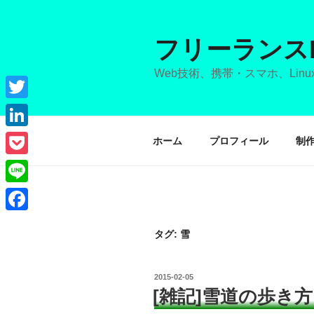
コ
ン
テ
フリーランス
ン
Web技術、携帯・スマホ、Li
ツ
へ
ス
Twitter
キ
LinkedIn
ホーム
プロフィール
制
ッ
プ
Pocket
Line
Facebook
タグ: 雪
投
2015-02-05
稿
[雑記]雪道の歩き方
日: