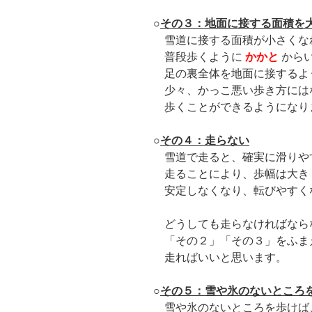
○
その３：地面に接する面積を
雪道に接する面積が小さくな
普段歩くように
かかと
から
足の裏全体を地面に接するよ
少々、かっこ悪い歩き方には
歩くことができるようになり
○
その４：走らない
雪道で走ると、確実に滑りや
走ることにより、歩幅は大き
安定しなくなり、転びやすく
どうしても走らなければなら
「その２」「その３」をふま
走ればいいと思います。
○
その５：雪や氷のないところ
雪や氷のないところを歩けば