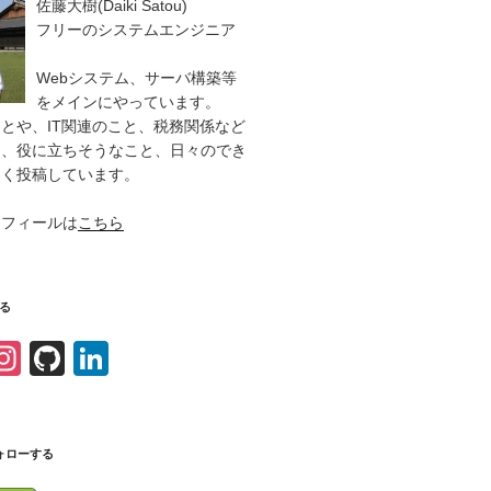
佐藤大樹(Daiki Satou)
フリーのシステムエンジニア
Webシステム、サーバ構築等
をメインにやっています。
とや、IT関連のこと、税務関係など
と、役に立ちそうなこと、日々のでき
るく投稿しています。
ロフィールは
こちら
る
In
Gi
Li
i
st
tH
n
a
u
k
r
gr
b
e
ォローする