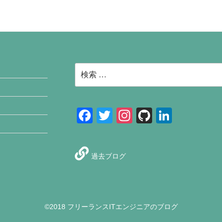
検
索:
F
T
In
Gi
Li
a
wi
st
tH
n
c
tt
a
u
k
過去ブログ
e
er
gr
b
e
b
a
dI
o
m
n
o
©2018 フリーランスITエンジニアのブログ