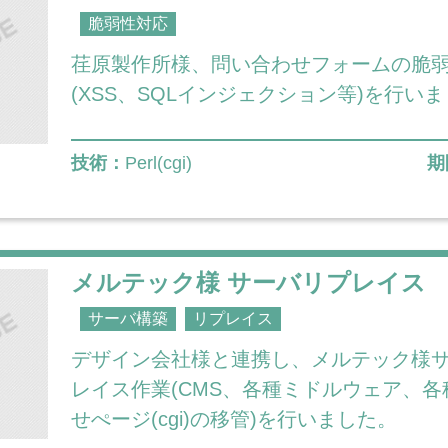
脆弱性対応
荏原製作所様、問い合わせフォームの脆
(XSS、SQLインジェクション等)を行い
技術：
Perl(cgi)
期
メルテック様 サーバリプレイス
サーバ構築
リプレイス
デザイン会社様と連携し、メルテック様
レイス作業(CMS、各種ミドルウェア、各
せぺージ(cgi)の移管)を行いました。