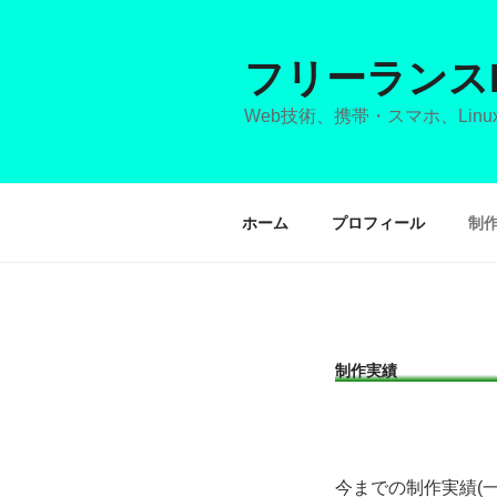
コ
ン
テ
フリーランス
ン
Web技術、携帯・スマホ、Li
ツ
へ
ス
キ
ホーム
プロフィール
制
ッ
プ
制作実績
今までの制作実績(一