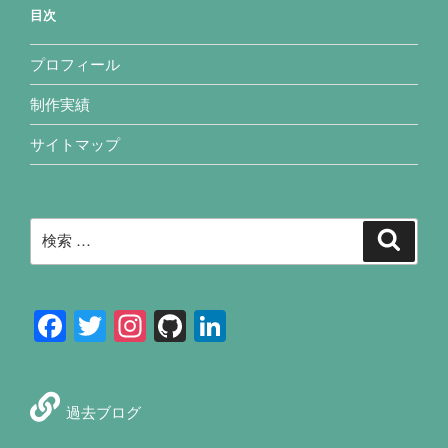
目次
プロフィール
制作実績
サイトマップ
検
検
索
索:
F
T
In
Gi
Li
a
wi
st
tH
n
c
tt
a
u
k
e
過去ブログ
er
gr
b
e