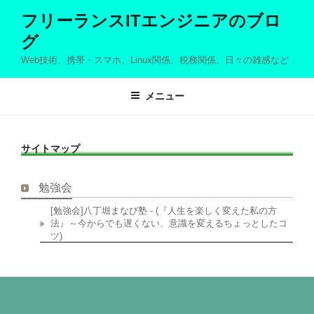
コ
フリーランスITエンジニアのブロ
ン
グ
テ
ン
Web技術、携帯・スマホ、Linux関係、税務関係、日々の雑感など
ツ
へ
メニュー
ス
キ
ッ
サイトマップ
プ
勉強会
[勉強会]八丁堀まなび塾 - (『人生を楽しく変えた私の方
法』～今からでも遅くない、意識を変えるちょっとしたコ
ツ)